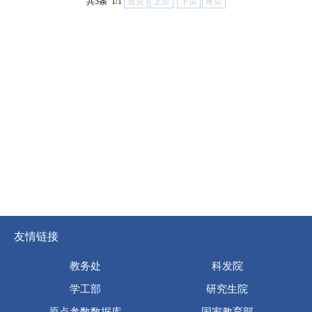
共5条 1/1
首页
上页
下页
尾页
友情链接
教务处
科发院
学工部
研究生院