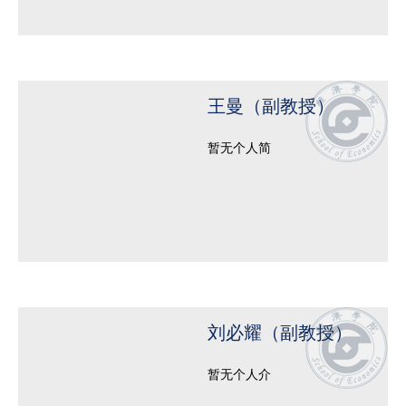
年6月毕业于武汉大学马克
思主义学院，获法学硕士学
位。主要研究方向：…
王曼（副教授）
​暂无个人简
刘必耀（副教授）
​暂无个人介