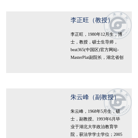
基金委资助在美国北…
李正旺（教授）
李正旺，1980年12月生，博
士，教授，硕士生导师，
beat365(中国区)官方网站-
MasterPlat副院长，湖北省创
业研究会副会长，湖北省经
济学会理事，湖北省美好公
益研究院理事。2011年6月
毕业…
朱云峰（副教授）
朱云峰，1968年5月生，硕
士，副教授。1993年6月毕
业于湖北大学政治教育学
院，获法学学士学位；2005